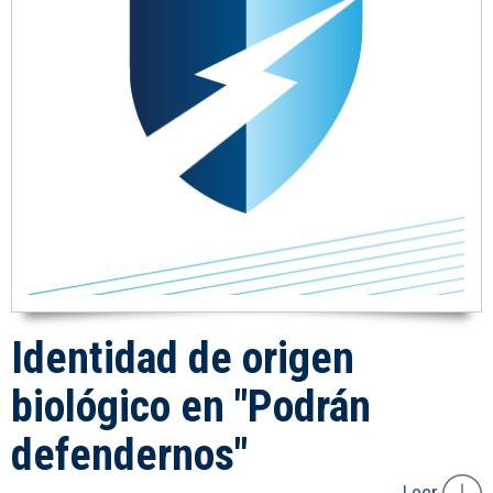
Identidad de origen
biológico en "Podrán
defendernos"
Leer