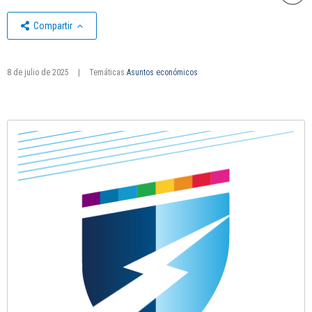
Compartir
8 de julio de 2025
|
Temáticas
Asuntos económicos