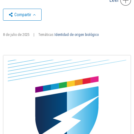
Compartir
8 de julio de 2025
|
Temáticas
Identidad de origen biológico