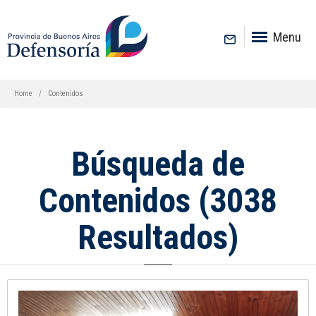
inicio
Menu
Home
Contenidos
Búsqueda de
Contenidos (3038
Resultados)