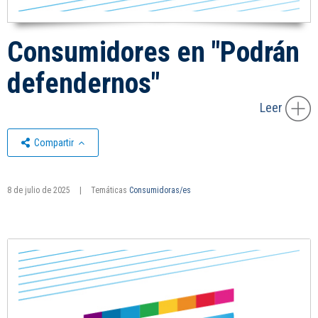
Consumidores en "Podrán
defendernos"
Leer
Compartir
8 de julio de 2025
|
Temáticas
Consumidoras/es