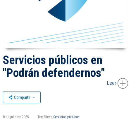
Servicios públicos en
"Podrán defendernos"
Leer
Compartir
8 de julio de 2025
|
Temáticas
Servicios públicos