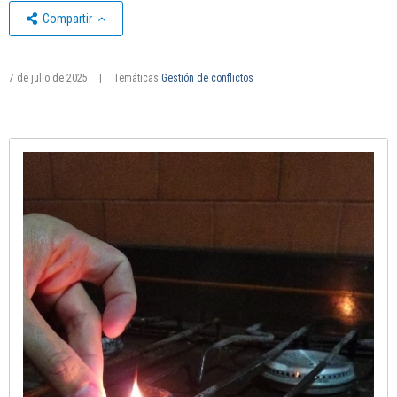
Compartir
7 de julio de 2025
|
Temáticas
Gestión de conflictos