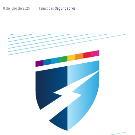
8 de julio de 2025
|
Temáticas
Seguridad vial