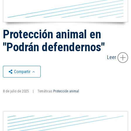
Protección animal en
"Podrán defendernos"
Leer
Compartir
8 de julio de 2025
|
Temáticas
Protección animal