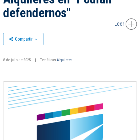
defendernos"
Leer
Compartir
8 de julio de 2025
|
Temáticas
Alquileres