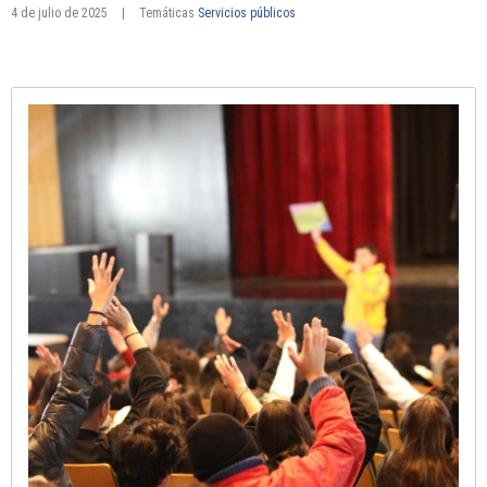
4 de julio de 2025
|
Temáticas
Servicios públicos