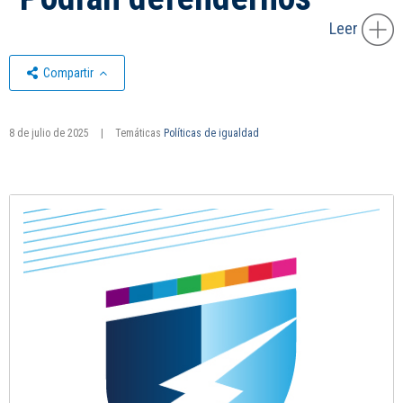
Leer
Compartir
8 de julio de 2025
|
Temáticas
Políticas de igualdad