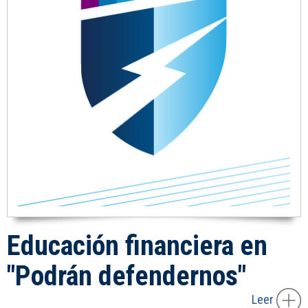
Educación financiera en
"Podrán defendernos"
Leer