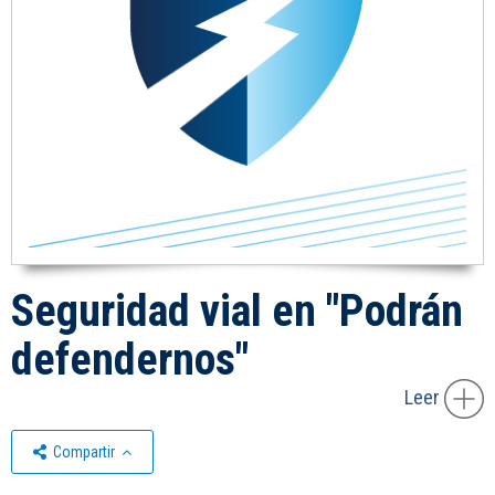
Seguridad vial en "Podrán
defendernos"
Leer
Compartir