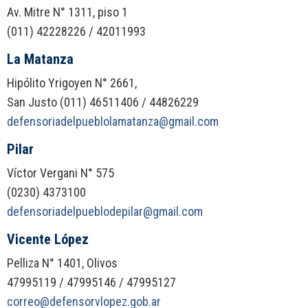
Av. Mitre N° 1311, piso 1
(011) 42228226 / 42011993
La Matanza
Hipólito Yrigoyen N° 2661,
San Justo (011) 46511406 / 44826229
defensoriadelpueblolamatanza@gmail.com
Pilar
Víctor Vergani N° 575
(0230) 4373100
defensoriadelpueblodepilar@gmail.com
Vicente López
Pelliza N° 1401, Olivos
47995119 / 47995146 / 47995127
correo@defensorvlopez.gob.ar