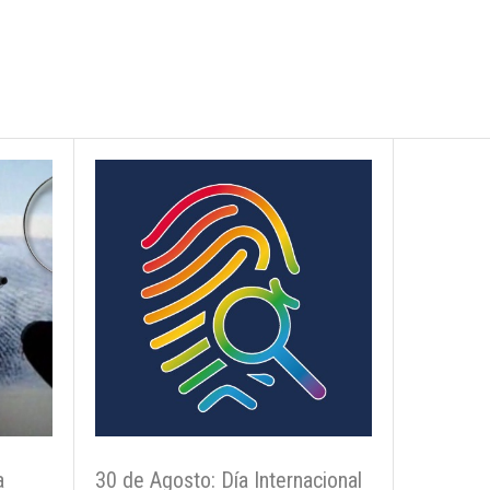
a
30 de Agosto: Día Internacional
25 de Abr