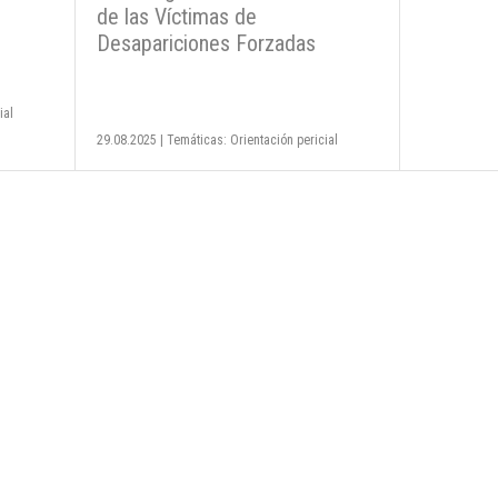
de las Víctimas de
maltrato
Desapariciones Forzadas
ial
24.04.2025
|
T
29.08.2025
|
Temáticas: Orientación pericial