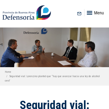
inicio
Menu
Home
Seguridad vial: Lorenzino planteó que “hay que avanzar hacia una ley de alcohol
cero”
Seguridad vial: