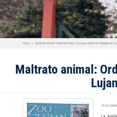
Home
Maltrato animal: Ordenan reabrir la causa contra el zoológico de L
Maltrato animal: Ord
Lujan
16 de septi
La Justi