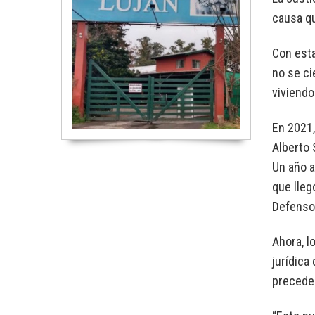
causa qu
Con esta
no se ci
viviendo 
En 2021,
Alberto 
Un año a
que lleg
Defensor
Ahora, l
jurídica
preceden