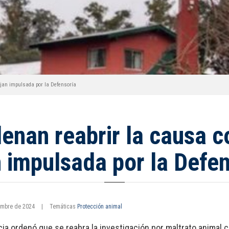
ujan impulsada por la Defensoría
enan reabrir la causa c
 impulsada por la Defe
embre de 2024
|
Temáticas
Protección animal
cia ordenó que se reabra la investigación por maltrato animal c