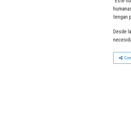
“Este nu
humanas 
tengan p
Desde la
necesida
Com