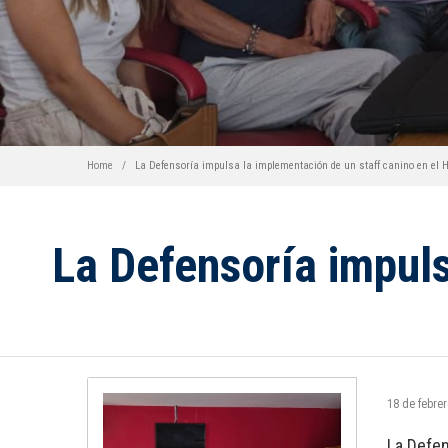
Home
La Defensoría impulsa la implementación de un staff canino en el H
La Defensoría impuls
18 de febre
La Defen