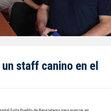
un staff canino en el
ital Evita Pueblo de Berazategui para avanzar en