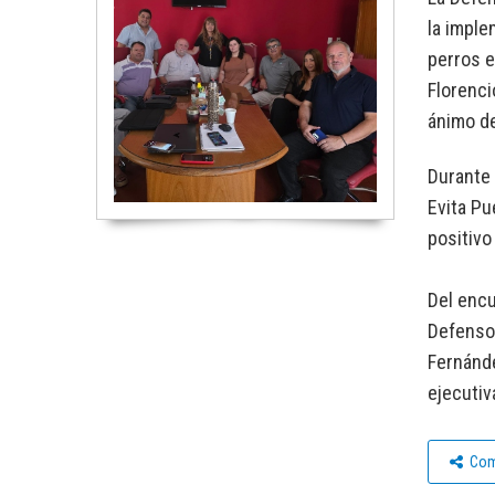
la imple
perros e
Florenci
ánimo de
Durante 
Evita Pu
positivo
Del encu
Defensor
Fernánde
ejecutiv
Com