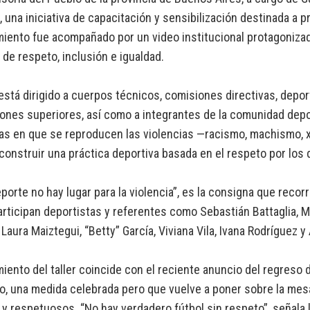
, una iniciativa de capacitación y sensibilización destinada a 
miento fue acompañado por un video institucional protagonizad
de respeto, inclusión e igualdad.
r está dirigido a cuerpos técnicos, comisiones directivas, dep
iones superiores, así como a integrantes de la comunidad depor
as en que se reproducen las violencias —racismo, machismo, 
 construir una práctica deportiva basada en el respeto por lo
eporte no hay lugar para la violencia”, es la consigna que recor
articipan deportistas y referentes como Sebastián Battaglia, M
Laura Maiztegui, “Betty” García, Viviana Vila, Ivana Rodríguez y
miento del taller coincide con el reciente anuncio del regreso d
o, una medida celebrada pero que vuelve a poner sobre la mes
y respetuosos. “No hay verdadero fútbol sin respeto”, señala