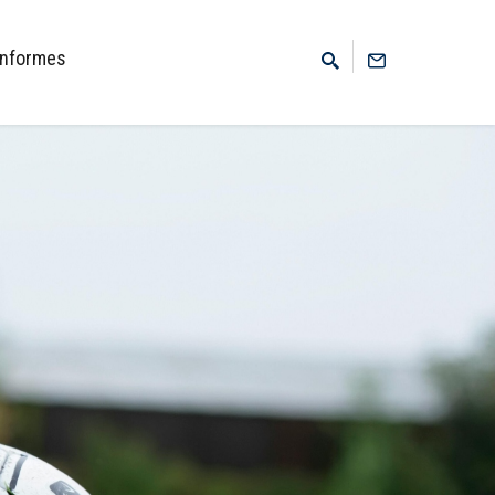
Informes
buscar
en
el
sitio