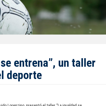
se entrena”, un taller
el deporte
ido Lorenzino, presentó el taller “La igualdad se