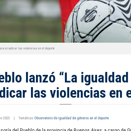
ara erradicar las violencias en el deporte
blo lanzó “La igualdad 
dicar las violencias en 
 de 2025
|
Temáticas
Observatorio de igualdad de géneros en el deporte
soría del Pueblo de la provincia de Buenos Aires, a cargo de Gu