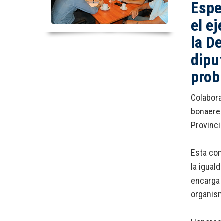
Espe
el e
la D
dipu
prob
Colabora
bonaeren
Provinci
Esta com
la igual
encarga 
organism