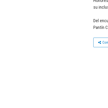
Honores 
su inclus
Del encu
Pantín 
Com