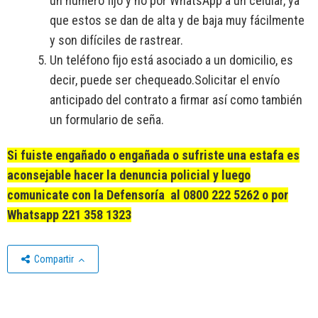
un número fijo y no por WhatsApp a un celular, ya
que estos se dan de alta y de baja muy fácilmente
y son difíciles de rastrear.
Un teléfono fijo está asociado a un domicilio, es
decir, puede ser chequeado.Solicitar el envío
anticipado del contrato a firmar así como también
un formulario de seña.
Si fuiste engañado o engañada o sufriste una estafa es
aconsejable hacer la denuncia policial y luego
comunicate con la Defensoría al 0800 222 5262 o por
Whatsapp 221 358 1323
Compartir