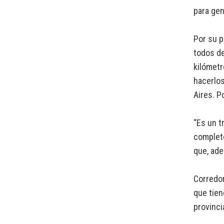
para gen
Por su p
todos d
kilómetr
hacerlos
Aires. P
“Es un t
completó
que, ade
Corredor
que tien
provinci