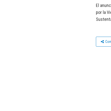
El anun
por la V
Sustent
Com