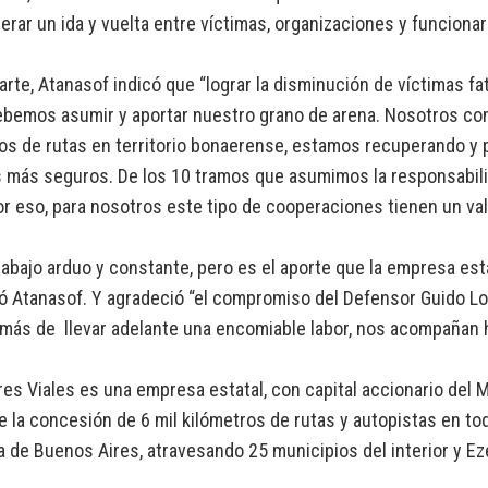
erar un ida y vuelta entre víctimas, organizaciones y funciona
arte, Atanasof indicó que “lograr la disminución de víctimas 
ebemos asumir y aportar nuestro grano de arena. Nosotros co
os de rutas en territorio bonaerense, estamos recuperando y 
 más seguros. De los 10 tramos que asumimos la responsabili
or eso, para nosotros este tipo de cooperaciones tienen un va
rabajo arduo y constante, pero es el aporte que la empresa est
 Atanasof. Y agradeció “el compromiso del Defensor Guido Lor
más de llevar adelante una encomiable labor, nos acompañan ho
es Viales es una empresa estatal, con capital accionario del M
e la concesión de 6 mil kilómetros de rutas y autopistas en todo
a de Buenos Aires, atravesando 25 municipios del interior y E