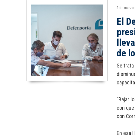
2 de marzo
El D
pres
llev
de l
Se trata
disminuc
capacita
“Bajar l
con que 
con Corr
En esa l