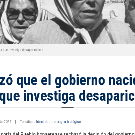
ea que investiga desapariciones
zó que el gobierno nacio
que investiga desapari
 de 2024
|
Temáticas
Identidad de origen biológico
soría del Pueblo bonaerense rechazó la decisión del gobierno 