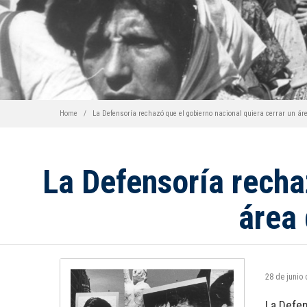
Home
La Defensoría rechazó que el gobierno nacional quiera cerrar un ár
La Defensoría recha
área 
28 de junio
La Defen