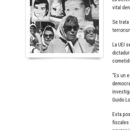
vital de
Se trata
terroris
La UEI s
dictadur
cometid
“Es un e
democrac
investig
Guido Lo
Esta pos
fiscales