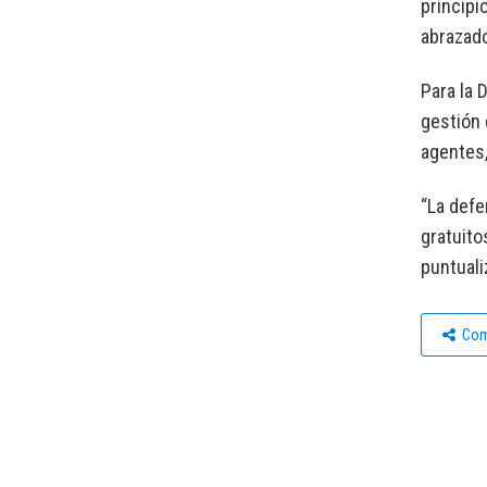
principi
abrazado
Para la 
gestión 
agentes,
“La defe
gratuito
puntuali
Com