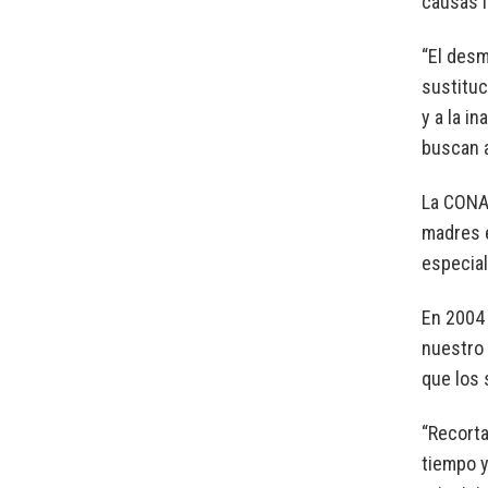
causas 
“El desm
sustituc
y a la i
buscan a
La CONAD
madres e
especial
En 2004 
nuestro 
que los 
“Recorta
tiempo y