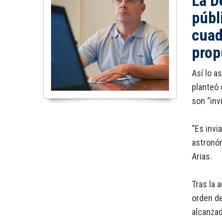
La D
públ
cuad
prop
Así lo a
planteó 
son “inv
“Es invi
astronóm
Arias.
Tras la 
orden de
alcanzad