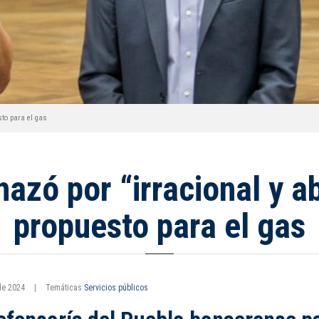
sto para el gas
hazó por “irracional y a
propuesto para el gas
de 2024
|
Temáticas
Servicios públicos