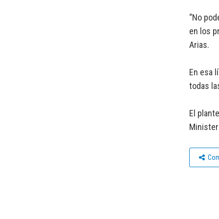
“No pode
en los p
Arias.
En esa l
todas la
El plant
Minister
Com