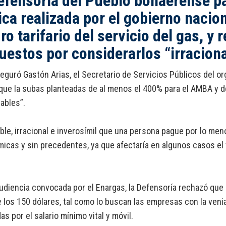
efensoría del Pueblo bonaerense pa
ica realizada por el gobierno nacion
ro tarifario del servicio del gas, y
uestos por considerarlos “irracion
seguró Gastón Arias, el Secretario de Servicios Públicos del 
que la subas planteadas de al menos el 400% para el AMBA y de 
iables”.
able, irracional e inverosímil que una persona pague por lo me
icas y sin precedentes, ya que afectaría en algunos casos el to
audiencia convocada por el Enargas, la Defensoría rechazó que
 los 150 dólares, tal como lo buscan las empresas con la veni
as por el salario mínimo vital y móvil.