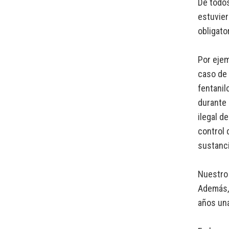
De todos
estuvier
obligato
Por ejem
caso de 
fentanil
durante 
ilegal d
control 
sustanci
Nuestro 
Además, 
años una