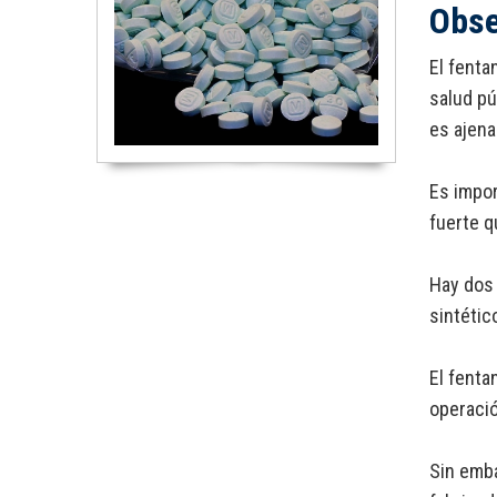
Obse
El fenta
salud pú
es ajena
Es impor
fuerte q
Hay dos 
sintétic
El fenta
operació
Sin emba