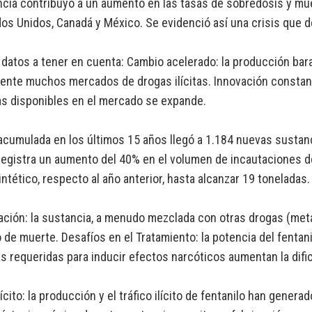
cia contribuyó a un aumento en las tasas de sobredosis y mu
os Unidos, Canadá y México. Se evidenció así una crisis que 
datos a tener en cuenta: Cambio acelerado: la producción barat
ente muchos mercados de drogas ilícitas. Innovación constant
s disponibles en el mercado se expande.
 acumulada en los últimos 15 años llegó a 1.184 nuevas sustanc
egistra un aumento del 40% en el volumen de incautaciones d
intético, respecto al año anterior, hasta alcanzar 19 toneladas.
ación: la sustancia, a menudo mezclada con otras drogas (metan
o de muerte. Desafíos en el Tratamiento: la potencia del fenta
 requeridas para inducir efectos narcóticos aumentan la dificul
Ilícito: la producción y el tráfico ilícito de fentanilo han gen