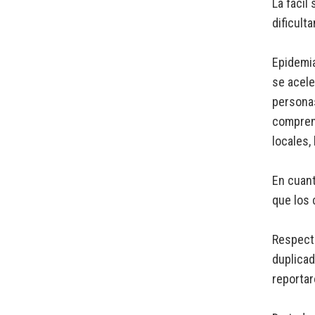
La fácil
dificult
Epidemia
se acele
personas
comprend
locales,
En cuant
que los 
Respecto
duplicad
reportar