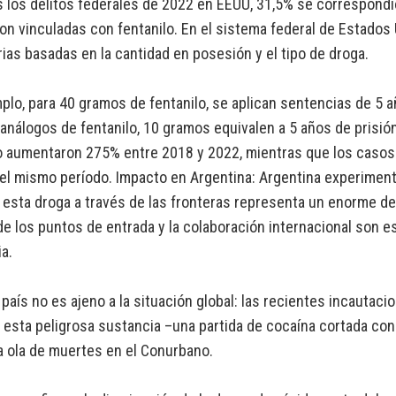
 los delitos federales de 2022 en EEUU, 31,5% se correspondio
on vinculadas con fentanilo. En el sistema federal de Estado
rias basadas en la cantidad en posesión y el tipo de droga.
plo, para 40 gramos de fentanilo, se aplican sentencias de 5 añ
análogos de fentanilo, 10 gramos equivalen a 5 años de prisió
o aumentaron 275% entre 2018 y 2022, mientras que los casos
el mismo período. Impacto en Argentina: Argentina experiment
e esta droga a través de las fronteras representa un enorme de
de los puntos de entrada y la colaboración internacional son e
a.
país no es ajeno a la situación global: las recientes incautacio
esta peligrosa sustancia –una partida de cocaína cortada con 
 ola de muertes en el Conurbano.