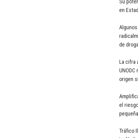
Su poten
en Estad
Algunos 
radicalm
de droga
La cifra
UNODC r
origen s
Amplific
el riesg
pequeñas
Tráfico 