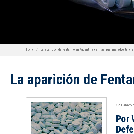
Home
La aparición de Fentanilo en Argentina es más que una advertencia
La aparición de Fenta
4 de enero 
Por 
Defe