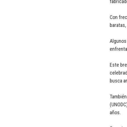
fabricad
Con frec
baratas,
Algunos 
enfrent
Este bre
celebrad
busca an
También 
(UNODC).
años.