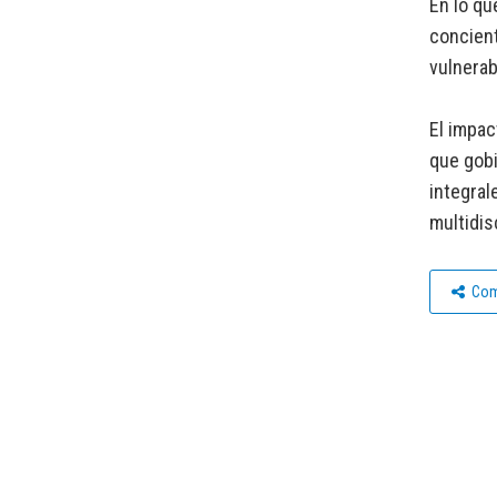
En lo qu
concient
vulnerab
El impac
que gobi
integral
multidis
Com