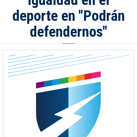
deporte en "Podrán
defendernos"