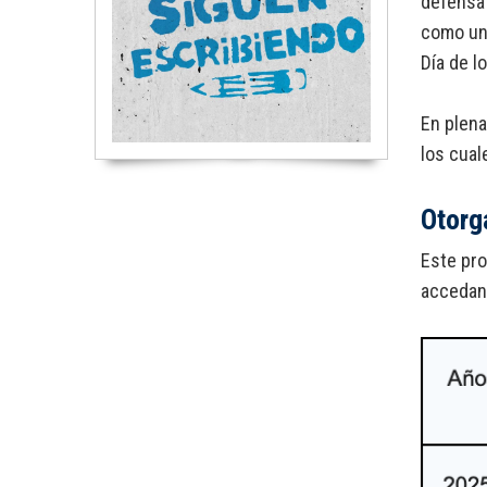
defensa 
como un 
Día de l
En plena
los cual
Otorg
Este pro
accedan,