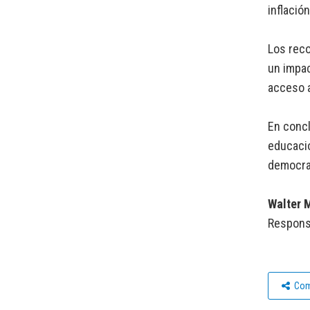
inflació
Los reco
un impac
acceso a
En concl
educació
democrac
Walter 
Respons
Com