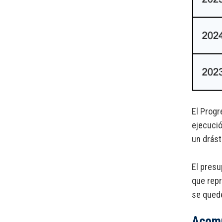
El Progr
ejecució
un drást
El presu
que rep
se quede
Acomp