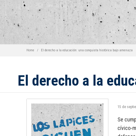
Home
El derecho a la educación: una conquista histórica bajo amenaza
El derecho a la educ
15 de septi
Se cumpl
cívico-m