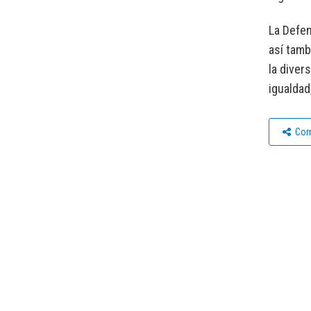
La Defen
así tam
la diver
igualdad
Com