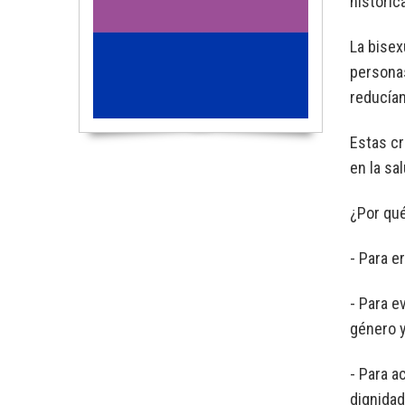
históric
La bisex
personas
reducían
Estas cr
en la sa
¿Por qué
- Para e
- Para e
género y
- Para a
dignidad