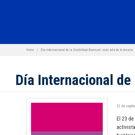
Home
Día Internacional de la Visibilidad Bisexual: más allá de lo binario
Día Internacional de 
22 de septi
El 23 de
activist