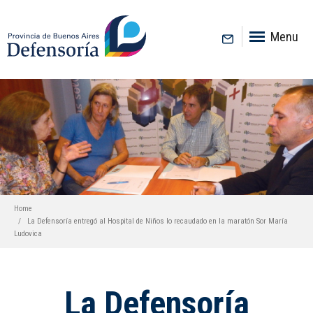
inicio
Menu
Home
La Defensoría entregó al Hospital de Niños lo recaudado en la maratón Sor María
Ludovica
La Defensoría