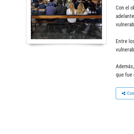
Con el o
adelante
vulnerab
Entre lo
vulnerab
Además, 
que fue 
Com