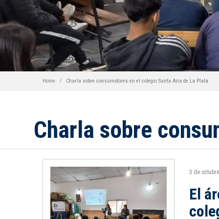
Home
Charla sobre consumidores en el colegio Santa Ana de La Plata
Charla sobre consum
3 de octubr
El á
cole