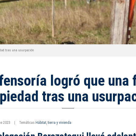
edad tras una usurpación
fensoría logró que una 
piedad tras una usurpa
 de 2023
|
Temáticas
Hábitat, tierra y vivienda