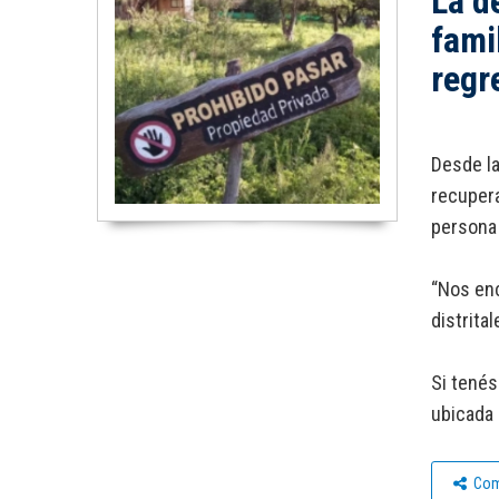
La d
fami
regr
Desde la
recupera
persona 
“Nos enc
distrita
Si tenés
ubicada 
Com