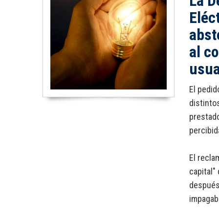
La D
Eléc
abst
al c
usua
El pedid
distinto
prestado
percibi
El recla
capital"
después 
impagab