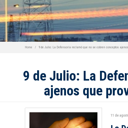
Home
9 de Julio: La Defensoría reclamó que no se cobren conceptos ajeno
9 de Julio: La Def
ajenos que prov
11 de agos