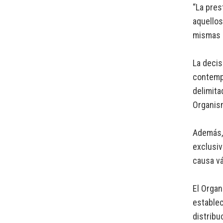
“La pres
aquellos
mismas e
La decis
contempl
delimita
Organis
Además, 
exclusiv
causa vá
El Organ
establec
distribu